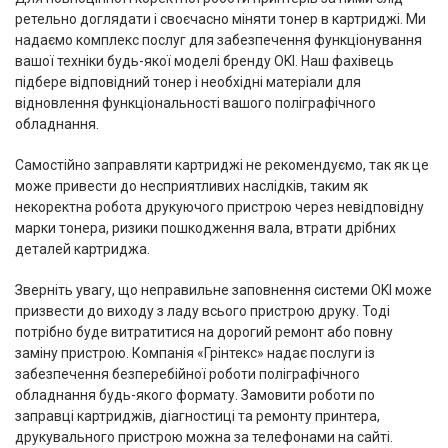
ретельно доглядати і своєчасно міняти тонер в картриджі. Ми
надаємо комплекс послуг для забезпечення функціонування
вашої техніки будь-якої моделі бренду OKI. Наш фахівець
підбере відповідний тонер і необхідні матеріали для
відновлення функціональності вашого поліграфічного
обладнання.
Самостійно заправляти картриджі не рекомендуємо, так як це
може привести до несприятливих наслідків, таким як
некоректна робота друкуючого пристрою через невідповідну
марки тонера, ризики пошкодження вала, втрати дрібних
деталей картриджа.
Зверніть увагу, що неправильне заповнення системи OKI може
призвести до виходу з ладу всього пристрою друку. Тоді
потрібно буде витратитися на дорогий ремонт або повну
заміну пристрою. Компанія «
Грінтекс
» надає послуги із
забезпечення безперебійної роботи поліграфічного
обладнання будь-якого формату. Замовити роботи по
заправці картриджів, діагностиці та ремонту принтера,
друкувального пристрою можна за телефонами на сайті.