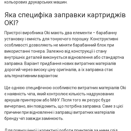
кольорових друкарських машин.
Яка специфіка заправки картриджів
OKI?
Пристрої виробника Oki мають два елементи – барабанну
установку і ємність для тонуючого порошку. Конструктивні
особливості дозволяють не міняти барабанний блок при
використанні тонера. Залежно від конструкції і стану
внутрішніх деталей виконується відновлення або стандартна
заправка. Варіант придбання нових витратних матеріалів
дорогий через високу ціну оригіналів, а їх заправка стає
альтернативним варіантом.
Ще однією специфічною особливістю витратних матеріалів Oki
є наявність чіпа, який контролює кількість надрукованих
аркушів принтером або МФУ. Після того як ресурс буде
вичерпано, він повідомить, що потрібна заправка. Саме з цієї
причини при відновленні і заправці витратних матеріалів
бренду чіп завжди замінюють.
Для повноцінної і коректної роботи принтерів за ними слід