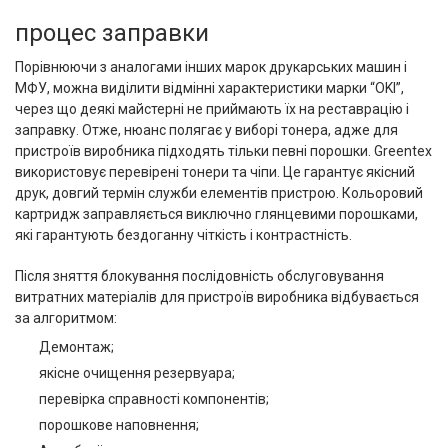
процес заправки
Порівнюючи з аналогами інших марок друкарських машин і
МФУ, можна виділити відмінні характеристики марки “OKI”,
через що деякі майстерні не приймають їх на реставрацію і
заправку. Отже, нюанс полягає у виборі тонера, адже для
пристроїв виробника підходять тільки певні порошки.
Greentex
використовує перевірені тонери та чіпи. Це гарантує якісний
друк, довгий термін служби елементів пристрою. Кольоровий
картридж заправляється виключно глянцевими порошками,
які гарантують бездоганну чіткість і контрастність.
Після зняття блокування послідовність обслуговування
витратних матеріалів для пристроїв виробника відбувається
за алгоритмом:
Демонтаж;
якісне очищення резервуара;
перевірка справності компонентів;
порошкове наповнення;