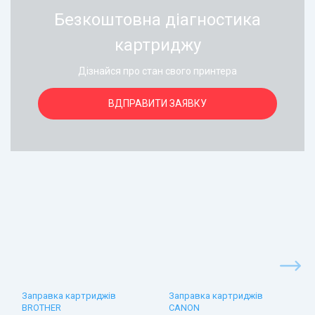
Безкоштовна діагностика
картриджу
Дізнайся про стан свого принтера
ВДПРАВИТИ ЗАЯВКУ
Заправка картриджів
Заправка картриджів
BROTHER
CANON