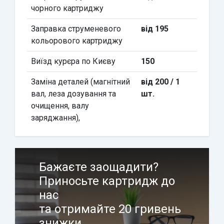
чорного картриджу
Заправка струменевого
від 195
кольорового картриджу
Виїзд курєра по Києву
150
Заміна деталей (магнітний
від 200 / 1
вал, леза дозування та
шт.
очищення, валу
заряджання),
Бажаєте заощадити?
Приносьте картридж до
нас
та отримайте 20 гривень
знижки