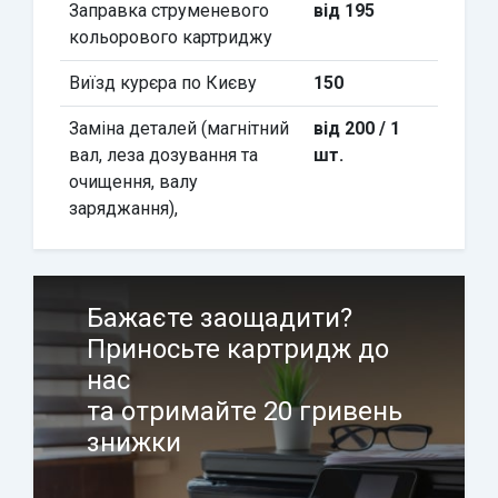
Заправка струменевого
від 195
кольорового картриджу
Виїзд курєра по Києву
150
Заміна деталей (магнітний
від 200 / 1
вал, леза дозування та
шт.
очищення, валу
заряджання),
Бажаєте заощадити?
Приносьте картридж до
нас
та отримайте 20 гривень
знижки