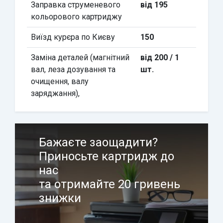
Заправка струменевого
від 195
кольорового картриджу
Виїзд курєра по Києву
150
Заміна деталей (магнітний
від 200 / 1
вал, леза дозування та
шт.
очищення, валу
заряджання),
Бажаєте заощадити?
Приносьте картридж до
нас
та отримайте 20 гривень
знижки