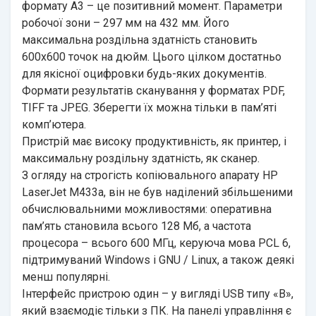
формату А3 – це позитивний момент. Параметри
робочої зони – 297 мм на 432 мм. Його
максимальна роздільна здатність становить
600х600 точок на дюйм. Цього цілком достатньо
для якісної оцифровки будь-яких документів.
Формати результатів сканування у форматах PDF,
TIFF та JPEG. Зберегти їх можна тільки в пам’яті
комп’ютера.
Пристрій має високу продуктивність, як принтер, і
максимальну роздільну здатність, як сканер.
З огляду на строгість копіювального апарату HP
LaserJet M433a, він не був наділений збільшеними
обчислювальними можливостями: оперативна
пам’ять становила всього 128 Мб, а частота
процесора – всього 600 МГц, керуюча мова PCL 6,
підтримуваний Windows і GNU / Linux, а також деякі
менш популярні.
Інтерфейс пристрою один – у вигляді USB типу «В»,
який взаємодіє тільки з ПК. На панелі управління є