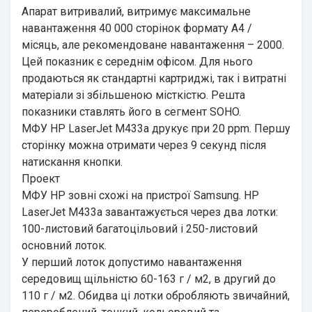
Апарат витривалий, витримує максимальне
навантаження 40 000 сторінок формату А4 /
місяць, але рекомендоване навантаження – 2000.
Цей показник є середнім офісом. Для нього
продаються як стандартні картриджі, так і витратні
матеріали зі збільшеною місткістю. Решта
показники ставлять його в сегмент SOHO.
МФУ HP LaserJet M433a друкує при 20 ppm. Першу
сторінку можна отримати через 9 секунд після
натискання кнопки.
Проект
МФУ HP зовні схожі на пристрої Samsung. HP
LaserJet M433a завантажується через два лотки:
100-листовий багатоцільовий і 250-листовий
основний лоток.
У перший лоток допустимо навантаження
середовищ щільністю 60-163 г / м2, в другий до
110 г / м2. Обидва ці лотки обробляють звичайний,