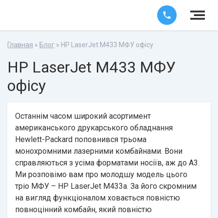
Главная
»
Блог
» HP LaserJet M433 МФУ офісу
HP LaserJet M433 МФУ
офісу
Останнім часом широкий асортимент
американського друкарського обладнання
Hewlett-Packard поповнився трьома
монохромними лазерними комбайнами. Вони
справляються з усіма форматами носіїв, аж до А3.
Ми розповімо вам про молодшу модель цього
тріо МФУ – HP LaserJet M433a. За його скромним
на вигляд функціоналом ховається повністю
повноцінний комбайн, який повністю