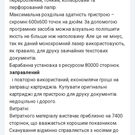
перероблений, тонкий, кольоровий та
перфорований папір.
Максимальна роздільна здатність пристрою –
скромні 600х600 точок на дюйм. За допомогою
програмних засобів можна візуально поліпшити
якість не більше ніж наполовину. Але це не мінус,
так як даний монохромний лазер використовують,
як правило, для друку звичайних текстових
документів.
Барабанна установка з ресурсом 80000 сторінок.
заправлений
і повторно використаний, економлячи гроші на
заправці картриджів. Купувати оригінальні
картриджі для пристрою для друку документів
недоцільно і дорого.
Витратні
Витратного матеріалу вистачає приблизно на 7400
сторінок, що вважається хорошим показником.
Сканування відмінно справляється з носіями до