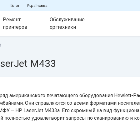
Q
Блог
Українська
Ремонт
Обслуживание
принтеров
оргтехники
3
serJet M433
яд американского печатающего оборудования Hewlett-Pac
айнами. Они справляются со всеми форматами носителей
МФУ – HP LaserJet M433a. Его скромный на вид функциона
й полностью удовлетворит запросы по сканированию и 