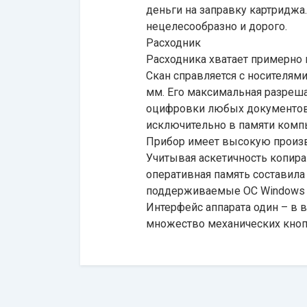
деньги на заправку картридж
нецелесообразно и дорого.
Расходник
Расходника хватает примерно н
Скан справляется с носителям
мм. Его максимальная разреша
оцифровки любых документов. 
исключительно в памяти комп
Прибор имеет высокую произво
Учитывая аскетичность копир
оперативная память составила 
поддерживаемые ОС Windows и 
Интерфейс аппарата один – в в
множество механических кнопо