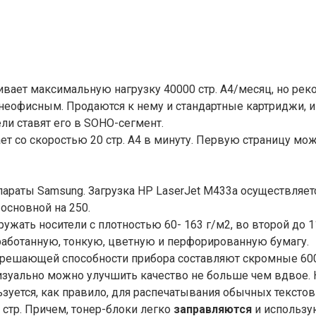
ет максимальную нагрузку 40000 стр. А4/месяц, но реко
днеофисным. Продаются к нему и стандартные картриджи,
ли ставят его в SOHO-сегмент.
т со скоростью 20 стр. А4 в минуту. Первую страницу мож
раты Samsung. Загрузка HP LaserJet M433a осуществляетс
основной на 250.
ужать носители с плотностью 60- 163 г/м2, во второй до 11
аботанную, тонкую, цветную и перфорированную бумагу.
зрешающей способности прибора составляют скромные 60
уально можно улучшить качество не больше чем вдвое. Но 
уется, как правило, для распечатывания обычных тексто
 стр. Причем, тонер-блоки легко
заправляются
и использую