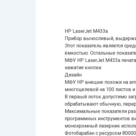
HP LaserJet M433a
Прибор выносливый, выдержива
Этот показатель является сре
ёмкостью. Остальные показате
МФУ HP LaserJet M433a печатае
нажатия кнопки.
Дизайн
МФУ HP внешне похожи на аппа
многоцелевой на 100 листов и 
В первый лоток допустимо загр
обрабатывают обычную, перер
Максимальные показатели ра
программных инструментов виз
монохромный лазерник использ
Фотобарабан с ресурсом 80000