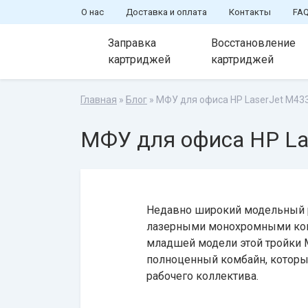
О нас
Доставка и оплата
Контакты
FA
Заправка
Восстановление
картриджей
картриджей
Главная
»
Блог
» МФУ для офиса HP LaserJet M43
МФУ для офиса HP La
Недавно широкий модельный р
лазерными монохромными комб
младшей модели этой тройки 
полноценный комбайн, которы
рабочего коллектива.