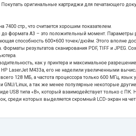
а. Покупать оригинальные картриджи для печатающего док
а 7400 стр., что считается хорошим показателем.
и до формата А3 – это положительный момент. Параметры 
ющая способность 600×600 точек/дюйм. Этого вполне дос
Форматы результатов сканирования PDF, TIFF и JPEG. Со
ьютера.
дительность, как у принтера и максимальное разрешение,
а HP LaserJet M433a, его не наделили увеличенными выч
всего 128 МБ, а частота процессора только 600 МГц, язык 
GNU/Linux, а так же менее популярные некоторые другие
иде USB типа «В», который взаимодействует только с ПК. 
к, среди которых выделяется скромный LCD-экран на чет