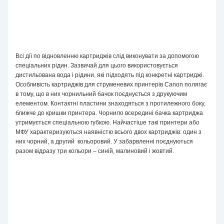
Всі дії по відновленню картриджів слід виконувати за допомогою
спеціальних рідин. Зазвичай для цього використовується
дистильована вода і рідини, які підходять під конкретні картриджі.
Особливість картриджів для струменевих принтерів Canon полягає
в тому, що в них чорнильний бачок поєднується з друкуючим
елементом. Контактні пластини знаходяться з протилежного боку,
ближче до кришки принтера. Чорнило всередині бачка картриджа
утримується спеціальною губкою. Найчастіше такі принтери або
МФУ характеризуються наявністю всього двох картриджів: один з
них чорний, а другий кольоровий. У забарвленні поєднуються
разом відразу три кольори – синій, малиновий і жовтий.