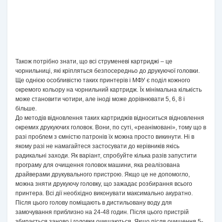
Також потрібно знати, що всі струменеві картриджі – це
чорнильниці, які кріпляться безпосередньо до друкуючої головки.
Ще однією особливістю таких принтерів і МФУ є поділ кожного
окремого кольору на чорнильний картридж. Їх мінімальна кількість
може становити чотири, але іноді може дорівнювати 5, 6, 8 і
більше.
До методів відновлення таких картриджів відноситься відновлення
окремих друкуючих головок. Вони, по суті, «реанімовані», тому що в
разі проблем з ємністю патронів їх можна просто викинути. Ні в
якому разі не намагайтеся застосувати до керівників якісь
радикальні заходи. Як варіант, спробуйте кілька разів запустити
програму для очищення головок машини, яка реалізована
драйверами друкувального пристрою. Якщо це не допомогло,
можна зняти друкуючу головку, що зажадає розбирання всього
принтера. Всі дії необхідно виконувати максимально акуратно.
Після цього голову поміщають в дистильовану воду для
замочування приблизно на 24-48 годин. Після цього пристрій
збирається заново і головки очищаються. Якщо після очищення 5-