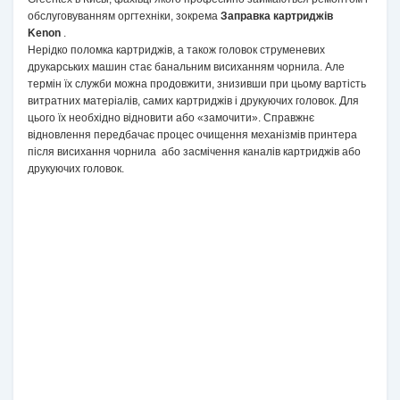
обслуговуванням оргтехніки, зокрема
Заправка картриджів
Kenon
.
Нерідко поломка картриджів, а також головок струменевих
друкарських машин стає банальним висиханням чорнила. Але
термін їх служби можна продовжити, знизивши при цьому вартість
витратних матеріалів, самих картриджів і друкуючих головок. Для
цього їх необхідно відновити або «замочити». Справжнє
відновлення передбачає процес очищення механізмів принтера
після висихання чорнила або засмічення каналів картриджів або
друкуючих головок.