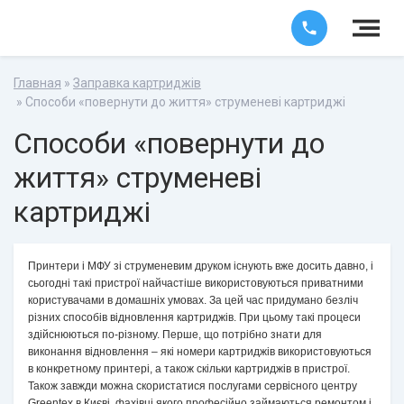
Главная
»
Заправка картриджів
» Способи «повернути до життя» струменеві картриджі
Способи «повернути до
життя» струменеві
картриджі
Принтери і МФУ зі струменевим друком існують вже досить давно, і
сьогодні такі пристрої найчастіше використовуються приватними
користувачами в домашніх умовах. За цей час придумано безліч
різних способів відновлення картриджів. При цьому такі процеси
здійснюються по-різному. Перше, що потрібно знати для
виконання відновлення – які номери картриджів використовуються
в конкретному принтері, а також скільки картриджів в пристрої.
Також завжди можна скористатися послугами сервісного центру
Greentex в Києві, фахівці якого професійно займаються ремонтом і