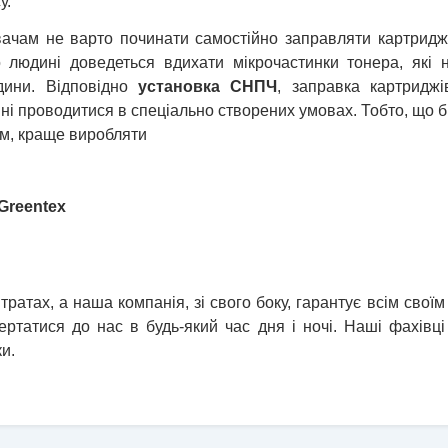
у.
вачам не варто починати самостійно заправляти картрид
о людині доведеться вдихати мікрочастинки тонера, які 
дини. Відповідно
установка СНПЧ
, заправка картриджі
ні проводитися в спеціально створених умовах. Тобто, що 
м, краще виробляти
Greentex
атах, а наша компанія, зі свого боку, гарантує всім своїм 
вертатися до нас в будь-який час дня і ночі. Наші фахівц
и.