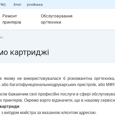
FAQ
Блог
російська
Ремонт
Обслуговування
принтерів
оргтехніки
жі
мо картриджі
 в якому не використовувалася б різноманітна оргтехніка
в або багатофункціональних
друкарських пристроїв, або МФУ
 всім бажаючим свої професійні послуги в сфері обслуговува
х принтерів. Окремо варто відзначити, що в нашому сервісн
 картридж
 з виїздом майстра за вказаною клієнтом адресою.