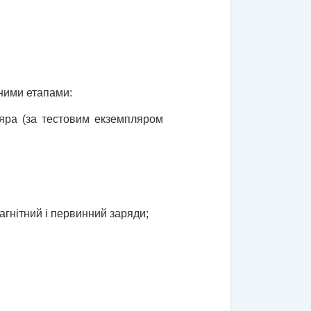
ними етапами:
ляра (за тестовим екземпляром
гнітний і первинний заряди;