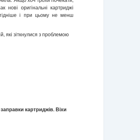
нила. Якщо хоч трохи почекати,
ак нові оригінальні картриджі
игідніше і при цьому не менш
й, які зіткнулися з проблемою
заправки картриджів. Віхи