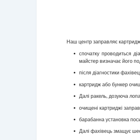
Наш центр заправляє картриджі
спочатку проводиться ді
майстер визначає його под
після діагностики фахівец
картридж або бункер очищ
Далі ракель, дозуюча лоп
очищені картриджі запра
барабанна установка пос
Далі фахівець змащує шес