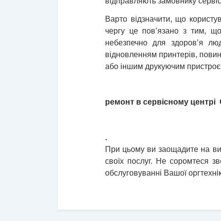
відправляють замовнику сервіс
Варто відзначити, що користу
чергу це пов’язано з тим, щ
небезпечно для здоров’я лю
відновленням принтерів, повин
або іншим друкуючим пристроє
ремонт в сервісному центрі 
.
При цьому ви заощадите на витр
своїх послуг. Не соромтеся з
обслуговуванні Вашої оргтехнік