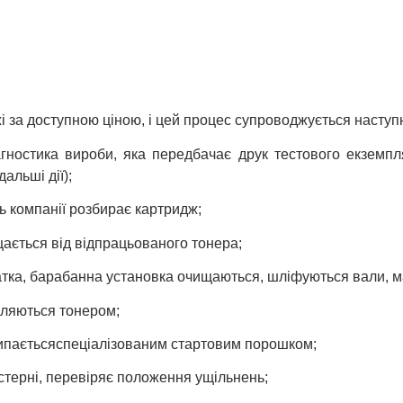
 за доступною ціною, і цей процес супроводжується наступ
агностика вироби, яка передбачає друк тестового екземп
альші дії);
ь компанії розбирає картридж;
ається від відпрацьованого тонера;
атка, барабанна установка очищаються, шліфуються вали, ма
вляються тонером;
ипається
спеціалізованим стартовим порошком;
терні, перевіряє положення ущільнень;