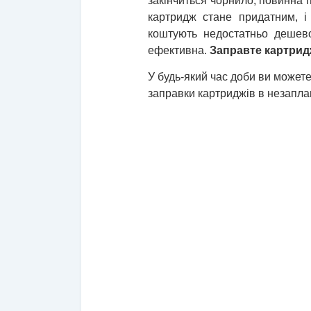
закінчиться чорнило, повинна 
картридж стане придатним, і 
коштують недостатньо дешево
ефективна.
Заправте картри
У будь-який час
доби ви можете 
заправки картриджів в незапл