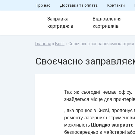
Про нас
Доставка та оплата
Контакти
Заправка
Відновлення
картриджів
картриджів
Главная
»
Блог
» Своєчасно заправляємо картрид
Своєчасно заправляє
Так як сьогодні немає офісу,
знайдеться місце для принтері
, яка працює в Києві, пропонує
ремонту лазерних і струменеви
можливість
Швидко заправте
безпосередньо в майстерні або