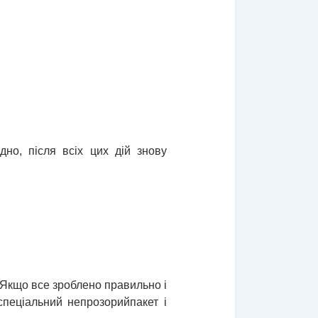
дно, після всіх цих дій знову
 Якщо все зроблено правильно і
 спеціальний непрозорий
пакет і