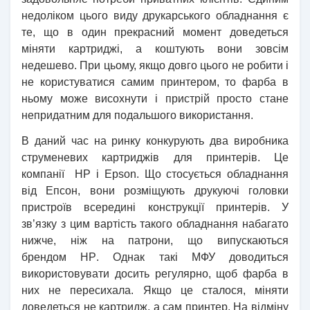
недоліком цього виду друкарського обладнання є
те, що в один прекрасний момент доведеться
міняти картриджі, а коштують вони зовсім
недешево. При цьому, якщо довго цього не робити і
не користуватися самим принтером, то фарба в
ньому може висохнути і пристрій просто стане
непридатним для подальшого використання.
В даний час на ринку конкурують два виробника
струменевих картриджів для принтерів. Це
компанії
HP і
Epson
. Що стосується обладнання
від
Епсон
, вони розміщують друкуючі головки
пристроїв всередині конструкції принтерів. У
зв’язку з цим вартість такого обладнання набагато
нижче, ніж на патрони, що випускаються
брендом
НР
. Однак такі МФУ доводиться
використовувати досить регулярно, щоб фарба в
них не пересихала. Якщо це сталося, міняти
доведеться не картридж, а сам принтер. На відміну