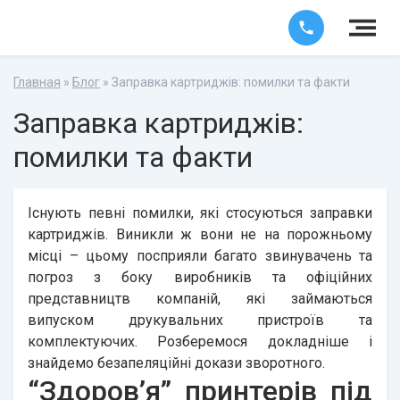
Главная
»
Блог
» Заправка картриджів: помилки та факти
Заправка картриджів:
помилки та факти
Існують певні помилки, які стосуються заправки
картриджів. Виникли ж вони не на порожньому
місці – цьому посприяли багато звинувачень та
погроз з боку виробників та офіційних
представництв компаній, які займаються
випуском друкувальних пристроїв та
комплектуючих. Розберемося докладніше і
знайдемо безапеляційні докази зворотного.
“Здоров’я” принтерів під