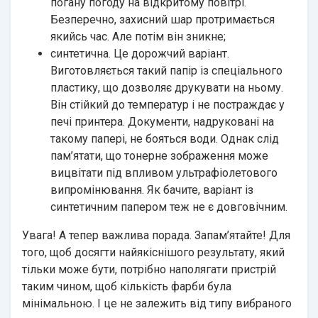
погану погоду на відкритому повітрі.
Безперечно, захисний шар протримається
якийсь час. Але потім він зникне;
синтетична. Це дорожчий варіант.
Виготовляється такий папір із спеціального
пластику, що дозволяє друкувати на ньому.
Він стійкий до температур і не постраждає у
печі принтера. Документи, надруковані на
такому папері, не бояться води. Однак слід
пам’ятати, що тонерне зображення може
вицвітати під впливом ультрафіолетового
випромінювання. Як бачите, варіант із
синтетичним папером теж не є довговічним.
Увага! А тепер важлива порада. Запам’ятайте! Для
того, щоб досягти найякіснішого результату, який
тільки може бути, потрібно наполягати пристрій
таким чином, щоб кількість фарби була
мінімальною. І це не залежить від типу вибраного