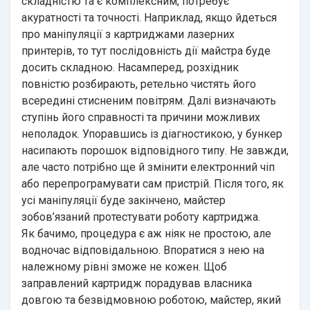
складністю та є комплексним, потребує
акуратності та точності. Наприклад, якщо йдеться
про маніпуляції з картриджами лазерних
принтерів, то тут послідовність дії майстра буде
досить складною. Насамперед, розхідник
повністю розбирають, ретельно чистять його
всередині стисненим повітрям. Далі визначають
ступінь його справності та причини можливих
неполадок. Упоравшись із діагностикою, у бункер
насипають порошок відповідного типу. Не завжди,
але часто потрібно ще й змінити електронний чіп
або перепрограмувати сам пристрій. Після того, як
усі маніпуляції буде закінчено, майстер
зобов’язаний протестувати роботу картриджа.
Як бачимо, процедура є аж ніяк не простою, але
водночас відповідальною. Впоратися з нею на
належному рівні зможе не кожен. Щоб
заправлений картридж порадував власника
довгою та безвідмовною роботою, майстер, який