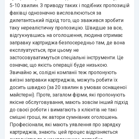
5-10 хвилин. З приводу таких і подібних пропозицій
фахівці однозначно висловлюються за
дилетантський підхід того, що зважився зробити
таку нереалістичну пропозицію. Швидше за все,
відгукнувшись на оголошення, людина отримає
заправку картриджа безпосередньо там, де вона
експлуатується, при цьому не
застосовуватимуться спеціальні інструменти. Це
означає, що якість операції буде низькою.
Звичайно ж, солідні компанії теж пропонують
виїзні заправки картриджів, можуть робити їх
досить швидко (за 20 хвилин в умовах оснащеної
майстерні). Проте, загалом фірми, які пропонують
якісне обслуговування, мають зовсім інший підхід
до своєї роботи і вимагають з клієнтів не такі
смішні гроші, як автори сумнівних оголошень.
Професіонали, які мають уявлення про зарядку
картриджів, знають: цей процес відрізняється