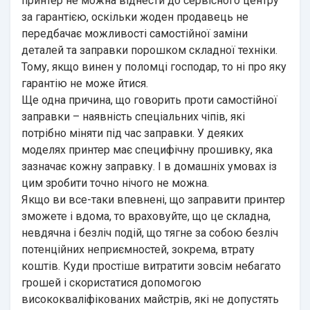
принтер не можна віднести до сервісного центру
за гарантією, оскільки жоден продавець не
передбачає можливості самостійної заміни
деталей та заправки порошком складної техніки.
Тому, якщо винен у поломці господар, то ні про яку
гарантію не може йтися.
Ще одна причина, що говорить проти самостійної
заправки – наявність спеціальних чіпів, які
потрібно міняти під час заправки. У деяких
моделях принтер має специфічну прошивку, яка
зазначає кожну заправку. І в домашніх умовах із
цим зробити точно нічого не можна.
Якщо ви все-таки впевнені, що заправити принтер
зможете і вдома, то враховуйте, що це складна,
невдячна і безліч подій, що тягне за собою безліч
потенційних неприємностей, зокрема, втрату
коштів. Куди простіше витратити зовсім небагато
грошей і скористатися допомогою
висококваліфікованих майстрів, які не допустять