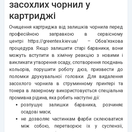
засохлих чорнил у
картриджі
Очищення картриджа від залишків чорнила перед
професійною заправкою в сервісному
центрі
https://greentex.kiev.ua/
– Обов’язкова
процедура. Якщо залишити старі барвники, вони
можуть вступити в хімічну реакцію з новими і
викликати утворення осаду, спотворення поєднань
кольорів, порушити роботу дюз, призвести до
поломки друкувальної головки. Для видалення
засохлого чорнила в струминному принтері та
тонера в лазерному використовується спеціальна
промивна рідина, яка робить наступні дії:
розпушує залишки барвника, розчиняє
осадові маси;
не дозволяє частинкам фарби склеюватися
між собою, перетворює їх у суспензії,