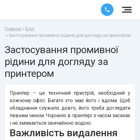
Главная
»
Блог
» Застосування промивної рідини для догляду за принтером
Застосування промивної
рідини для догляду за
принтером
Принтер – це технічний пристрій, необхідний у
кожному офісі. Багато хто має його і вдома. Щоб
обладнання служило довго, його треба доглядати
певним чином. Чорнило в принтері з часом засихає
і не змивається звичайною водою.
Важливість видалення