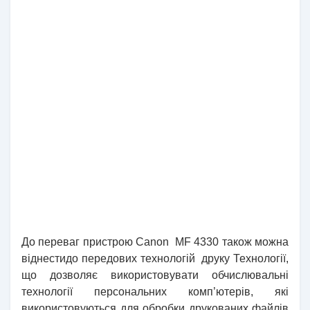
До переваг пристрою
Canon
MF 4330 також можна
віднести
до передових технологій
друку
Технології
,
що дозволяє використовувати обчислювальні
технології персональних комп’ютерів, які
використовуються для обробки друкованих файлів