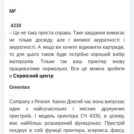
MF
4330
– Це не така проста справа. Таке завдання вимагає
не тільки досвіду, але і великої акуратності і
акуратності. А якщо ви хочете відновити картридж,
то для цього також буде потрібно хороший вибір
матеріалів. Тільки так ваш принтер знову
працюватиме нормально. Все це можна зробити
в
Сервісний центр
Greentex
.
Company з Японія
Канон
Довгий час вона випускає
одне з найсучасніших і якісних друкуючих
пристроїв. І модель принтера
СЧ
4330, в цілому,
має найбільш розширений функціонал. Пристрій
поєднує в собі функції принтера, ксерокса, факсу.