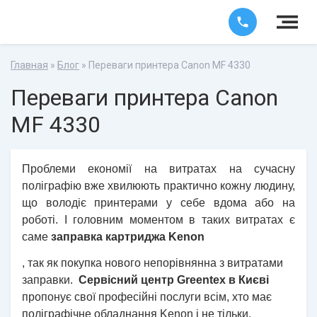
Главная
»
Блог
» Переваги принтера Canon MF 4330
Переваги принтера Canon
MF 4330
Проблеми економії на витратах на сучасну
поліграфію вже хвилюють практично кожну людину,
що володіє принтерами у себе вдома або на
роботі. І головним моментом в таких витратах є
саме
заправка картриджа Kenon
, так як покупка нового непорівнянна з витратами
заправки.
Сервісний центр Greentex в Києві
пропонує свої професійні послуги всім, хто має
поліграфічне обладнання Kenon і не тільки.