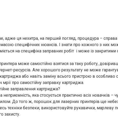
е, адже ця нехитра, на перший погляд, процедура – справа
масою специфічних нюансів. І знати про кожного з них м
міється на
специфіка заправних робіт
і може із закритими 
принтера може самостійно взятися за таку роботу, довірив
ернет-ресурсів. Але хорошого результату не може гарантува
 картриджа або навіть заміну всього пристрою в особливо с
річ мрії про самостійну заправку картриджа.
остійне заправлення картриджа?
неприємність, яка стосується практично всіх новачків – ч
илом. До того ж, порошок для лазерних принтерів ще небе
есь техніки безпеки, використовуйте рукавички, марлеву по
о захисту.