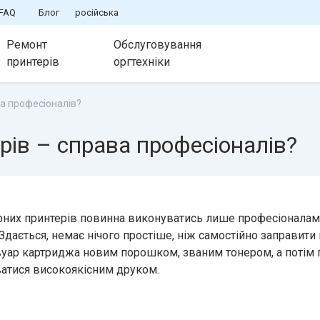
FAQ
Блог
російська
Ремонт
Обслуговування
принтерів
оргтехніки
ва професіоналів?
рів – справа професіоналів?
рних принтерів повинна виконуватись лише професіоналам
. Здається, немає нічого простіше, ніж самостійно заправити
уар картриджа новим порошком, званим тонером, а потім 
ватися високоякісним друком.