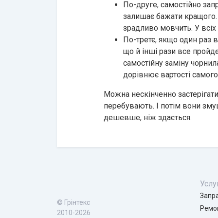
По-друге, самостійно запр
залишає бажати кращого. 
зрадливо мовчить. У всіх
По-третє, якщо один раз 
що й інші рази все пройд
самостійну заміну чорнила
дорівнює вартості самого
Можна нескінченно застерігати
перебувають. І потім вони змуш
дешевше, ніж здається.
Услу
Запр
© Грінтекс
Ремон
2010-2026