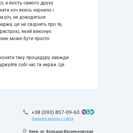
і, а якість самого друку
ати хоч якесь чорнило і
 річ, не доводиться.
джа, це не свідчить про те,
пристрою, який виконує
ризик може бути просто
иконати таку процедуру завжди
джуйте собі час та нерви. Це
+38 (093) 857-09-60
Заказать звонок с сайта
Киев, ул. Большая Васильковская