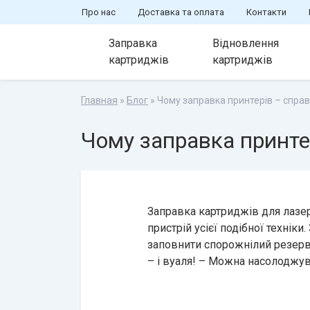
Про нас
Доставка та оплата
Контакти
Заправка
Відновлення
картриджів
картриджів
Главная
»
Блог
» Чому заправка принтерів – спра
Чому заправка принте
Заправка картриджів для лазе
пристрій усієї подібної техніки
заповнити спорожнілий резерв
– і вуаля! – Можна насолоджу