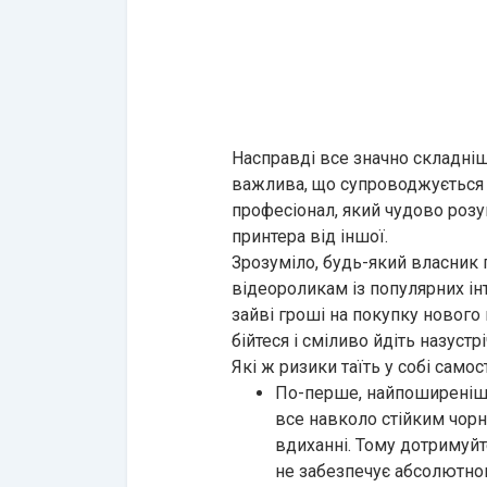
Насправді все значно складніш
важлива, що супроводжується 
професіонал, який чудово розу
принтера від іншої.
Зрозуміло, будь-який власник 
відеороликам із популярних інт
зайві гроші на покупку нового
бійтеся і сміливо йдіть назуст
Які ж ризики таїть у собі сам
По-перше, найпоширеніша 
все навколо стійким чорн
вдиханні. Тому дотримуйт
не забезпечує абсолютног