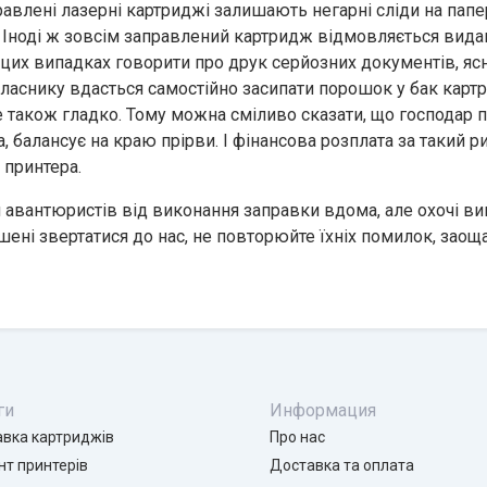
авлені лазерні картриджі залишають негарні сліди на папер
Іноді ж зовсім заправлений картридж відмовляється видав
 цих випадках говорити про друк серйозних документів, ясна
власнику вдасться самостійно засипати порошок у бак картри
е також гладко. Тому можна сміливо сказати, що господар 
, балансує на краю прірви. І фінансова розплата за такий 
 принтера.
 авантюристів від виконання заправки вдома, але охочі в
ені звертатися до нас, не повторюйте їхніх помилок, заоща
ги
Информация
авка картриджів
Про нас
т принтерів
Доставка та оплата