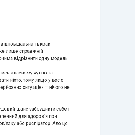
 відповідальна і вкрай
оже лише справжній
очима відрізнити одну модель
шись власному чуттю та
ти ніхто, тому якщо у вас є
ерйозних ситуаціях – нічого не
удовий шанс забруднити себе і
зпечний для здоров’я при
в’язку або респіратор. Але це