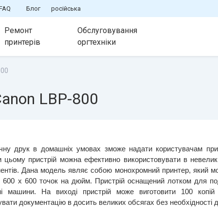
FAQ
Блог
російська
Ремонт
Обслуговування
принтерів
оргтехніки
800
Canon LBP-800
ічну друк в домашніх умовах зможе надати користувачам прин
 цьому пристрій можна ефективно використовувати в невелики
ментів. Дана модель являє собою монохромний принтер, який мож
і 600 х 600 точок на дюйм. Пристрій оснащений лотком для под
і машини. На виході пристрій може виготовити 100 копій р
вати документацію в досить великих обсягах без необхідності д