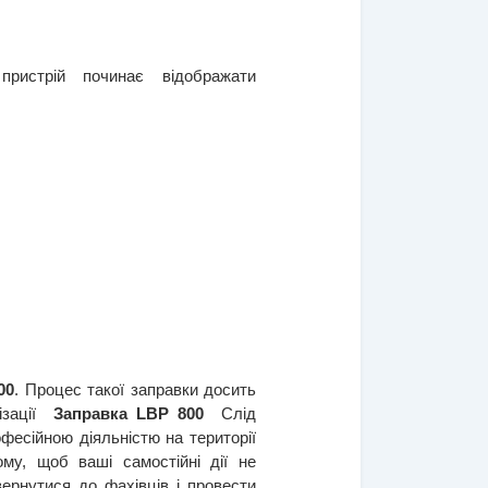
ристрій починає відображати 
00
. Процес такої заправки досить 
зації  
Заправка LBP 800
  Слід 
фесійною діяльністю на території 
му, щоб ваші самостійні дії не 
перетворилися в ремонт, на який доведеться витратити досить великі гроші, краще відразу звернутися до фахівців і провести  