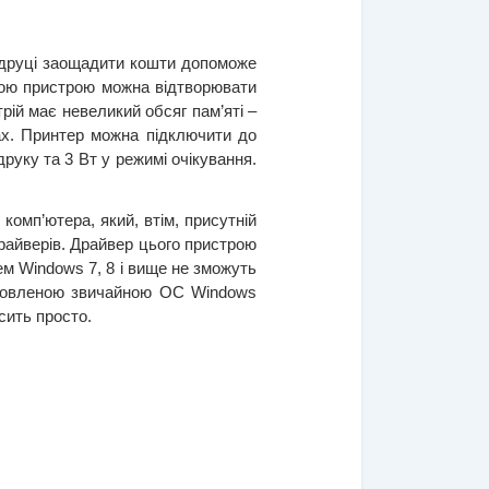
 друці заощадити кошти допоможе 
ою пристрою можна відтворювати 
рій має невеликий обсяг пам’яті – 
х. Принтер можна підключити до 
уку та 3 Вт у режимі очікування. 
омп’ютера, який, втім, присутній 
айверів. Драйвер цього пристрою 
ем Windows 7, 8 і вище не зможуть 
ановленою звичайною ОС Windows 
ить просто.  