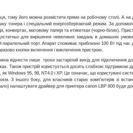
ісця, тому його можна розмістити прямо на робочому столі. А на
шку тонера і спеціальний енергозберігаючий режим. За допомог
і, конвертах, матовому папері та етикетках (чорно-білих). Прист
 достатньо для вирішення невеликих завдань в домашніх умова
паралельний порт. Апарат споживає приблизно 100 Вт під час др
оразово кнопки включення і виключення пристрою.  
жна віднести лише  трохи застарілий вихід для підключення до к
уках. Також пристрій користується досить слабкою підтримкою др
, як Windows 95, 98, NT4.0 і XP. Це означає, що користувачі сист
оєм. З іншого боку, для власників старих комп’ютерів зі вст
й мало) налаштувати драйвер для принтера canon LBP 800 буде дос