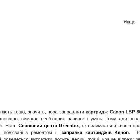
Якщо п
іткість тощо, значить, пора заправляти 
картридж Canon LBP 8
дповідно, вимагає необхідних навичок і умінь. Тому для реалі
ні. Наш  
Сервісний центр Greentex
, яка займається своєю про
, пов’язані з ремонтом і  
заправка картриджів Kenon
.
  То