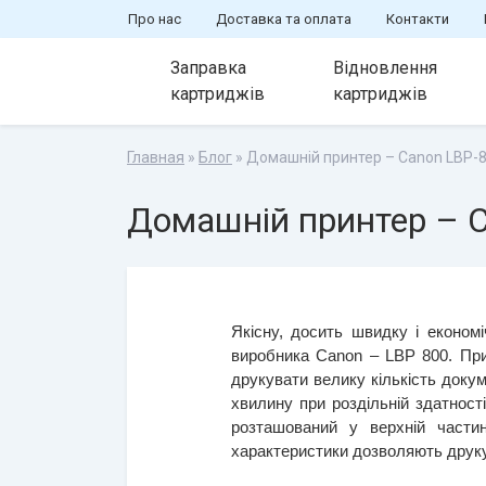
Про нас
Доставка та оплата
Контакти
Заправка
Відновлення
картриджів
картриджів
Главная
»
Блог
» Домашній принтер – Canon LBP-
Домашній принтер – 
Якісну, досить швидку і економ
виробника Canon – LBP 800. При
друкувати велику кількість доку
хвилину при роздільній здатност
розташований у верхній частин
характеристики дозволяють друку