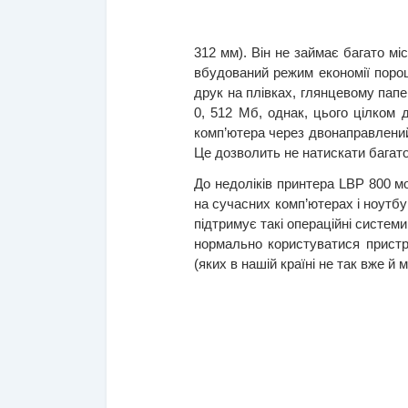
312 мм). Він не займає багато м
вбудований режим економії поро
друк на плівках, глянцевому папер
0, 512 Мб, однак, цього цілком
комп’ютера через двонаправлений 
Це дозволить не натискати багат
До недоліків принтера LBP 800 мо
на сучасних комп’ютерах і ноутб
підтримує такі операційні системи
нормально користуватися пристр
(яких в нашій країні не так вже 