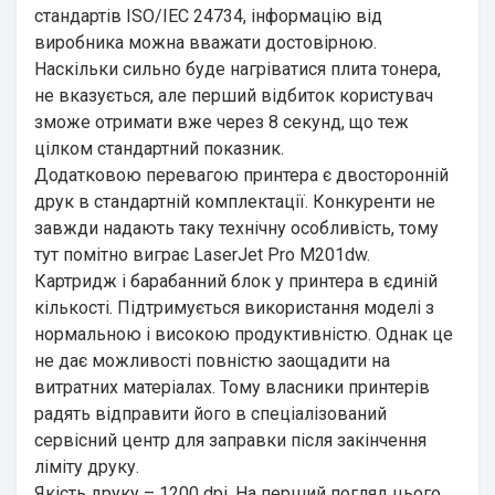
стандартів ISO/IEC 24734, інформацію від
виробника можна вважати достовірною.
Наскільки сильно буде нагріватися плита тонера,
не вказується, але перший відбиток користувач
зможе отримати вже через 8 секунд, що теж
цілком стандартний показник.
Додатковою перевагою принтера є двосторонній
друк в стандартній комплектації. Конкуренти не
завжди надають таку технічну особливість, тому
тут помітно виграє LaserJet Pro M201dw.
Картридж і барабанний блок у принтера в єдиній
кількості. Підтримується використання моделі з
нормальною і високою продуктивністю. Однак це
не дає можливості повністю заощадити на
витратних матеріалах. Тому власники принтерів
радять відправити його в спеціалізований
сервісний центр для заправки після закінчення
ліміту друку.
Якість друку – 1200 dpi. На перший погляд цього