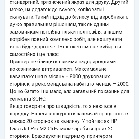
стандартний, призначений якраз для друку. Другий
може, на додаток до всього, копіювати і
сканувати. Такий підхід до бізнесу від виробника є
дуже правильним рішенням, так як одним
замовникам потрібна тільки поліграфія, а іншим
потрібен повний комплекс робіт, але коштувати
вона буде дорожче. Тут кожен зможе вибирати
самостійно і це плюс.
Принтер не блищить ніякими надприродними
показниками витривалості. Максимальне
навантаження в місяць – 8000 друкованих
сторінок, а рекомендована набагато менше – 2000.
Це не багато і не мало, але загальний показник для
сегмента SOHO.
Якщо говорити про швидкість, то з нею все в
порядку. Нішеві конкуренти зазвичай працюють в
межах 20 сторінок за хвилину. У той час як HP
LaserJet Pro M201dw може зробити цілих 25
сторінок. Враховуючи підтримку принтером