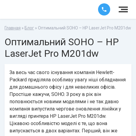
Главная
»
Блог
» Оптимальний SOHO – HP LaserJet Pro M201dw
Оптимальний SOHO – HP
LaserJet Pro M201dw
За весь час свого існування компанія Hewlett-
Packard приділяла особливу увагу ніші обладнання
для домашнього офісу і для невеликих офісів.
Простіше кажучи, SOHO. З року в рік він
поповнюється новими моделями і не так давно
компанія випустила чергове оновлення лінійки у
вигляді принтера HP LaserJet Pro M201dw.
Цікавою особливістю моделі є те, що вона
випускається в двох варіантах. Перший, він же