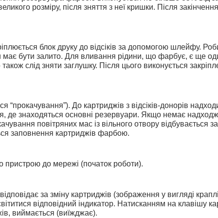
еликого розміру, після зняття з неї кришки. Після закінченн
іплюється блок друку до відсіків за допомогою шлейфу. Роб
и має бути залито. Для вливання рідини, що фарбує, є ще оди
о також слід зняти заглушку. Після цього виконується закріпл
я “прокачування”). До картриджів з відсіків-донорів надход
я, де знаходяться основні резервуари. Якщо немає надходже
ачування повітряних мас із вільного отвору відбувається з
ься заповнення картриджів фарбою.
 пристрою до мережі (початок роботи).
відповідає за зміну картриджів (зображення у вигляді краплі
світитися відповідний індикатор. Натисканням на клавішу каре
ів, виймається (виїжджає).