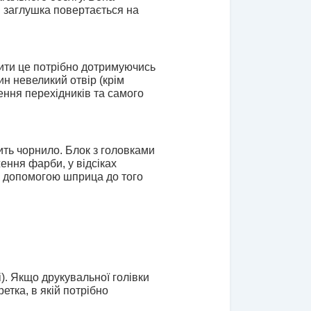
я заглушка повертається на 
ити це потрібно дотримуючись 
н невеликий отвір (крім 
ення перехідників та самого 
ить чорнило. Блок з головками 
ння фарби, у відсіках 
а допомогою шприца до того 
). Якщо друкувальної голівки 
тка, в якій потрібно 