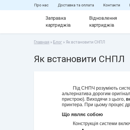
Про нас
Доставка та оплата
Контакти
Заправка
Відновлення
картриджів
картриджів
Главная
»
Блог
» Як встановити СНПЛ
Як встановити СНПЛ
Під СНПЧ розуміють систе
альтернатива дорогим оригінал
пристрою). Виходячи з цього, 
в
принтера. При цьому процес др
Що являє собою
Конструкція системи вклю