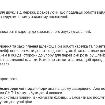
я друку від мережі. Враховуючи, що подальші роботи відбу
 знерухомленим у заданому положенні.
юється в каретці до характерного звуку (клацання).
ування та закріплення шлейфу. При роботі каретка та принте
 шлейф повинен мати достатню довжину, якої вистачатиме для
чем в обидві сторони до упору для перевірки розміру шлейфу
ю пластикової планки. Важливо стежити за тим, щоб провід, 
вався.
 пристрою.
езперервної подачі чорнила 
на цьому завершено. Але пот
ки 
СНПЧ можуть бути деякі нюанси.
ж системи повинні виконувати фахівці. Замовити цю послугу
уємо доступні ціни.