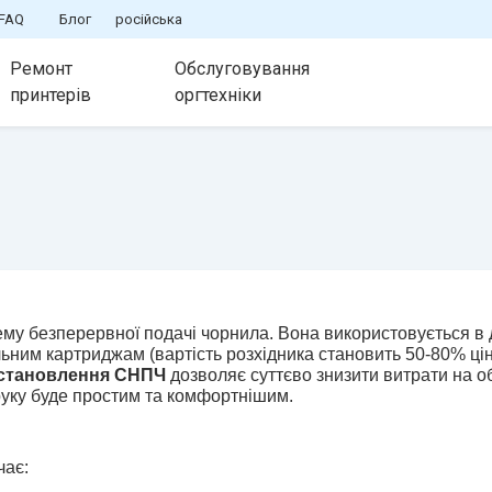
FAQ
Блог
російська
Ремонт
Обслуговування
принтерів
оргтехніки
му безперервної подачі чорнила. Вона використовується в 
ьним картриджам (вартість розхідника становить 50-80% цін
становлення СНПЧ 
дозволяє суттєво знизити витрати на о
уку буде простим та комфортнішим.
чає: