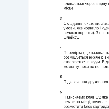
вливається через вирву в
місце.
Складання системи. Закр
умови, яке чорнило і куд
великої воронки). З ньог
шлейфу.
Перевірка (ще називаєтьс
розміщується нижче рівн
створюється вакуум. Відк
моменту, поки не почнет
Підключення друкованого
Натискаємо клавішу, яка 
немає на місці, починає 
розмістити блок картридж