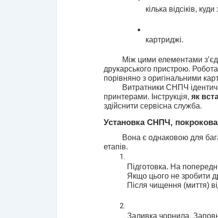
кілька відсіків, куд
картриджі.
Між цими елементами з’єд
друкарського пристрою. Робота 
порівняно з оригінальними карт
Витратники СНПЧ ідентичн
принтерами. Інструкція, 
як вст
здійснити сервісна служба.
Установка СНПЧ, покрокова 
Вона є однаковою для бага
етапів.
Підготовка. На попередн
Якщо цього не зробити др
Після чищення (миття) ві
Заливка чорнила. Заповн