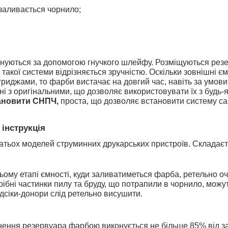
и заливається чорнило;
нуються за допомогою гнучкого шлейфу. Розміщуються резер
такої системи відрізняється зручністю. Оскільки зовнішні єм
риджами, то фарби вистачає на довгий час, навіть за умови 
і з оригінальними, що дозволяє використовувати їх з будь-
ановити СНПЧ, 
проста, що дозволяє встановити систему са
інструкція 
тьох моделей струминних друкарських пристроїв. Складаєтьс
ьому етапі ємності, куди заливатиметься фарба, ретельно оч
ібні частинки пилу та бруду, що потрапили в чорнило, можут
дсіки-донори слід ретельно висушити.
ення резервуара фарбою виконується не більше 85% від заг