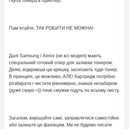
І купа тонера в принтері.
Пам’ятайте, ТАК РОБИТИ НЕ МОЖНА!
Далі Samsung і Xerox (не всі моделі) мають
спеціальний готовий отвір для заливки тонером.
Деякі, відкривши цю кришку, засипають туди тонер.
В принципі, це можливо, АЛЕ! Картридж потрібно
розбирати і чистити рівномірно, інакше незабаром
(дуже скоро =)) тонкі смужки підуть по всьому листу.
Загалом, вирішуйте самі, заправлятися самостійно
або залиште це фахівцям. Ми не будемо писати