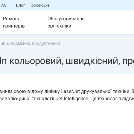
FAQ
Блог
російська
Ремонт
Обслуговування
принтерів
оргтехніки
вий, швидкісний, продуктивний
dn кольоровий, швидкісний, п
нила свою відому лінійку LaserJet друкувальної техніки. Вс
волюційної технології Jet Intelligence. Ця технологія під