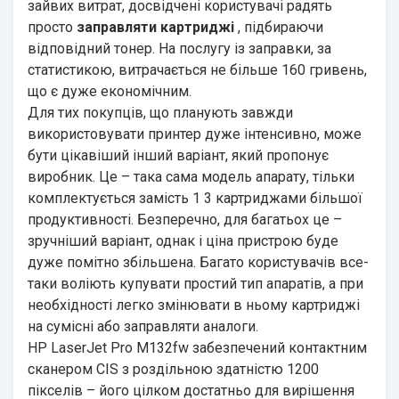
зайвих витрат, досвідчені користувачі радять
просто
заправляти картриджі
, підбираючи
відповідний тонер. На послугу із заправки, за
статистикою, витрачається не більше 160 гривень,
що є дуже економічним.
Для тих покупців, що планують завжди
використовувати принтер дуже інтенсивно, може
бути цікавіший інший варіант, який пропонує
виробник. Це – така сама модель апарату, тільки
комплектується замість 1 3 картриджами більшої
продуктивності. Безперечно, для багатьох це –
зручніший варіант, однак і ціна пристрою буде
дуже помітно збільшена. Багато користувачів все-
таки воліють купувати простий тип апаратів, а при
необхідності легко змінювати в ньому картриджі
на сумісні або заправляти аналоги.
HP LaserJet Pro M132fw забезпечений контактним
сканером CIS з роздільною здатністю 1200
пікселів – його цілком достатньо для вирішення