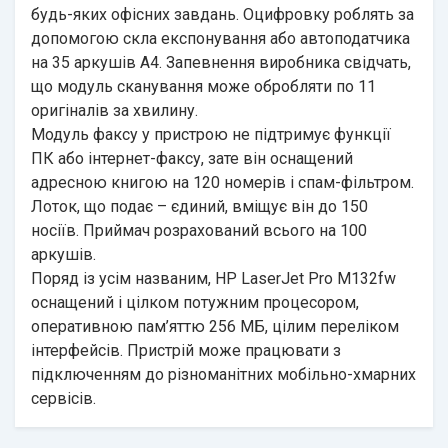
будь-яких офісних завдань. Оцифровку роблять за
допомогою скла експонування або автоподатчика
на 35 аркушів А4. Запевнення виробника свідчать,
що модуль сканування може обробляти по 11
оригіналів за хвилину.
Модуль факсу у пристрою не підтримує функції
ПК або інтернет-факсу, зате він оснащений
адресною книгою на 120 номерів і спам-фільтром.
Лоток, що подає – єдиний, вміщує він до 150
носіїв. Приймач розрахований всього на 100
аркушів.
Поряд із усім названим, HP LaserJet Pro M132fw
оснащений і цілком потужним процесором,
оперативною пам’яттю 256 МБ, цілим переліком
інтерфейсів. Пристрій може працювати з
підключенням до різноманітних мобільно-хмарних
сервісів.