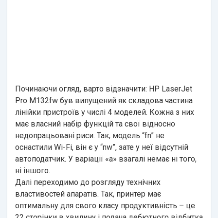
Починаючи огляд, варто відзначити: HP LaserJet
Pro M132fw був випущений як складова частина
лінійки пристроїв у числі 4 моделей. Кожна з них
має власний набір функцій та свої відносно
недопрацьовані риси. Так, модель “fn” не
оснастили Wi-Fi, він є у “nw”, зате у неї відсутній
автоподатчик. У варіації «a» взагалі немає ні того,
ні іншого.
Далі переходимо до розгляду технічних
властивостей апаратів. Так, принтер має
оптимальну для свого класу продуктивність – це
22 сторінки в хвилину і подача дебютного відбитка