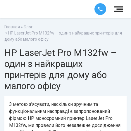
Главная
»
Блог
» HP LaserJet Pro M132fw – один з найкращих принтерів для
дому або малого офісу
HP LaserJet Pro M132fw –
один з найкращих
принтерів для дому або
малого офісу
З метою з’ясувати, наскільки зручним та
функціональним насправді є запропонований
фірмою HP монохромний принтер LaserJet Pro
M132fw, ми провели його незалежне дослідження