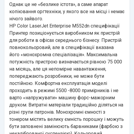
Однак це не «безлике істота», а саме апарат
копіювання оргтехніки, у якого все на місці і немає
нічого зайвого.
HP Color LaserJet Enterprise M552dn специфікації
Принтер позиціонується виробником як пристрій
для роботи в офісах середнього бізнесу. Пристрій
повнокольоровий, але в специфікації вказана
його «монохромна спеціалізація». Максимальна
потужність пристрою визначається рівною 75 000
на місяць, але ця непомірне навантаження,
попереджають розробники, не може бути
постійною. Комфортна експлуатація моделі
проходить в режимі 5500 -8000 примірників і не
варто «напружувати» машину форс-мажорним
друком. Витратні матеріали традиційно діляться на
різні групи патронів. Монохромні ємності з
тонером містять велику ємність порошку і можуть
бути заповнені замінюють барвниками (фарбою з
некаліброваної суспензією). Кольоровий