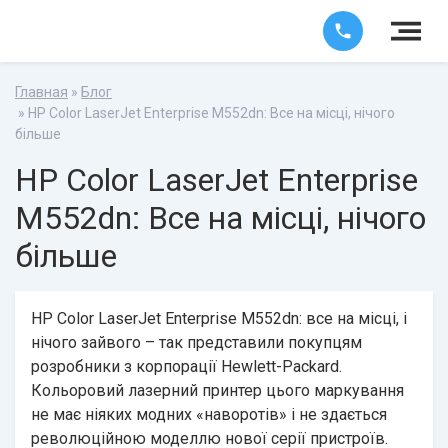
Главная
»
Блог
» HP Color LaserJet Enterprise M552dn: Все на місці, нічого
більше
HP Color LaserJet Enterprise
M552dn: Все на місці, нічого
більше
HP Color LaserJet Enterprise M552dn: все на місці, і
нічого зайвого – так представили покупцям
розробники з корпорації Hewlett-Packard.
Кольоровий лазерний принтер цього маркування
не має ніяких модних «наворотів» і не здається
революційною моделлю нової серії пристроїв.