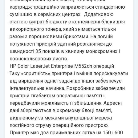
картридж традиційно заправляється стандартною
сумішшю в сервісних центрах. Додатковою
статтею витрат бюджету є контейнерні блоки для
використаного тонера, який знімається тільки
разом з порошковими брикетами. На повній
потужності пристрій здатний розганятися до
швидкості 35 показів в хвилину монохромних і
повнокольорових листів.
HP Color LaserJet Enterprise M552dn операцій
Таку «спритність» принтера і вміння перескакувати
від вирішення однієї задачі до іншої забезпечує
інтелектуальна начинка. Розробники забезпечили
пристрій гігабайтом оперативної пам’яті і
передбачили можливість її збільшення. Адресні
дані зберігаються в окремому блоці пам’яті,
виділеному за межами внутрішньої мережі
постійного струму операційного пристрою.
Принтер має два приймальних лотка на 150 і 600