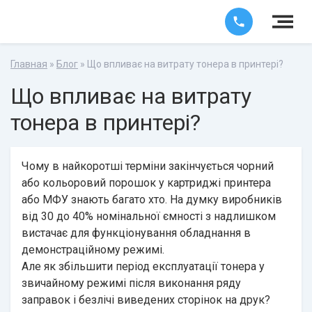
Главная
»
Блог
» Що впливає на витрату тонера в принтері?
Що впливає на витрату
тонера в принтері?
Чому в найкоротші терміни закінчується чорний
або кольоровий порошок у картриджі принтера
або МФУ знають багато хто. На думку виробників
від 30 до 40% номінальної ємності з надлишком
вистачає для функціонування обладнання в
демонстраційному режимі.
Але як збільшити період експлуатації тонера у
звичайному режимі після виконання ряду
заправок і безлічі виведених сторінок на друк?