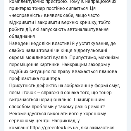
комплектуючих пристрою. Тому в непрацюючих
принтерах тонер постійно сипається. Ця
«несправність» виявляє себе, якщо часто
відкривати і закривати верхню кришку, тобто.
робити дії, які запускають автоналаштування
обладнання.
Наведені недоліки властиві й у устаткування, де
слабко налаштовані чи кінця відрегульовані
окремі можливості вузлів. Припустимо, механізм
переміщення картинки. Найкращим заходом у
подібних ситуаціях по праву вважається планова
профілактика принтера.
Присутність дефектів на зображенні у формі смуг,
плям і точок – справжня ознака того, що тонер
витрачається нераціонально. І найвірнішим
способом проблеми у такому разі є ремонт!
Рекомендується виконати його у хорошому
сервісному центрі. Наприклад, у
компанії:
https://greentex.kiev.ua
, яка займається