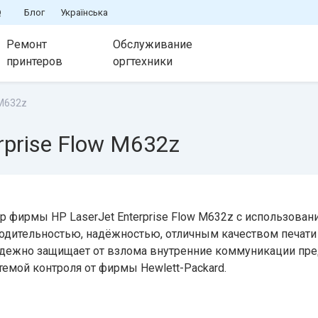
Q
Блог
Українська
Ремонт
Обслуживание
принтеров
оргтехники
 M632z
rprise Flow M632z
ирмы HP LaserJet Enterprise Flow M632z с использованием
одительностью, надёжностью, отличным качеством печати
дежно защищает от взлома внутренние коммуникации пред
темой контроля от фирмы Hewlett-Packard.