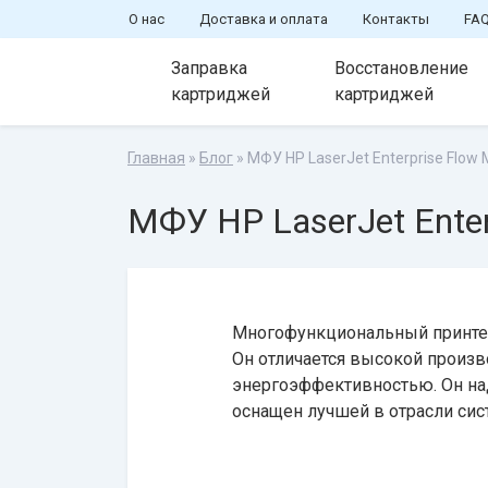
О нас
Доставка и оплата
Контакты
FA
Заправка
Восстановление
картриджей
картриджей
Главная
»
Блог
» МФУ HP LaserJet Enterprise Flow
МФУ HP LaserJet Ente
Многофункциональный принтер ф
Он отличается высокой произв
энергоэффективностью. Он на
оснащен лучшей в отрасли сис