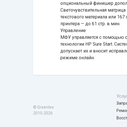
опциональный финишер дополни
Светочувствительная матрица с
текстового материала или 167 
принтера — до 61 стр. в мин.
Управление
МФУ управляется с помощью се
технологии HP Sure Start. Сис
допускает их и вносит исправ
режиме онлайн.
Услу
Запр
© Greentex
Ремо
2010-2026
Восс