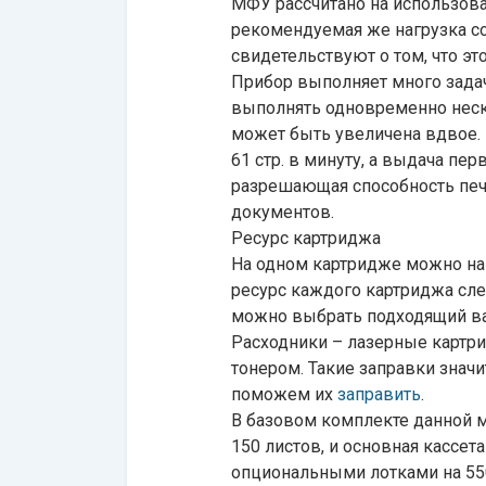
МФУ рассчитано на использован
рекомендуемая же нагрузка сос
свидетельствуют о том, что э
Прибор выполняет много задач,
выполнять одновременно нескол
может быть увеличена вдвое. 
61 стр. в минуту, а выдача пер
разрешающая способность печа
документов.
Ресурс картриджа
На одном картридже можно нап
ресурс каждого картриджа след
можно выбрать подходящий вар
Расходники – лазерные картри
тонером. Такие заправки значи
поможем их
заправить
.
В базовом комплекте данной м
150 листов, и основная кассе
опциональными лотками на 550