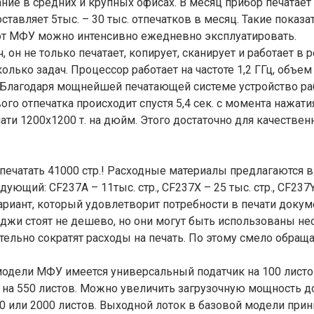
ие в средних и крупных офисах. В месяц прибор печатает 
тавляет 5тыс. – 30 тыс. отпечатков в месяц. Такие показ
тот МФУ можно интенсивно ежедневно эксплуатировать.
 он не только печатает, копирует, сканирует и работает в 
ько задач. Процессор работает на частоте 1,2 ГГц, объем О
Благодаря мощнейшей печатающей системе устройство раб
вого отпечатка происходит спустя 5,4 сек. с момента нажат
ти 1200х1200 т. на дюйм. Этого достаточно для качестве
ечатать 41000 стр.! Расходные материалы предлагаются в 
ующий: CF237A – 11тыс. стр., CF237X – 25 тыс. стр., CF237Y
иант, который удовлетворит потребности в печати докум
джи стоят не дешево, но они могут быть использованы не
тельно сократят расходы на печать. По этому смело обращ
одели МФУ имеется универсальный податчик на 100 листов
та на 550 листов. Можно увеличить загрузочную мощность
 или 2000 листов. Выходной лоток в базовой модели прин