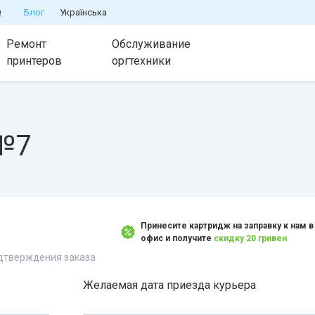
Q
Блог
Українська
Ремонт
Обслуживание
принтеров
оргтехники
 №7
Принесите картридж на заправку к нам в
офис и получите
скидку 20 гривен
одтверждения заказа
Желаемая дата приезда курьера