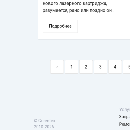
нового лазерного картриджа,
разумеется, рано или поздно он...
Подробнее
‹
1
2
3
4
Услу
Запр
© Greentex
Ремо
2010-2026