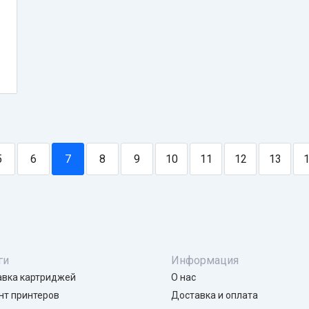
5
6
7
8
9
10
11
12
13
ги
Информация
авка картриджей
О нас
нт принтеров
Доставка и оплата