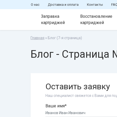
О нас
Доставка и оплата
Контакты
FA
Заправка
Восстановление
картриджей
картриджей
Главная
» Блог (7-я страница)
Блог - Страница
Оставить заявку
Наш специалист свяжется с Вами для п
Ваше имя*